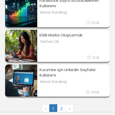
Facebook Sayfa İstatistiklerinin
Kullanımı
Murat Karakaş
50dk
Etkili Marka Oluşturmak
Serhan Ok
14dk
Kurumlar için Linkedin Sayfalar
Kullanımı
Murat Karakaş
49dk
‹
1
2
›