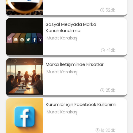
52dk
Sosyal Medyada Marka
Konumlandırma
Murat Karakaş
41dk
Marka İletişiminde Fırsatlar
Murat Karakaş
25dk
Kurumlar için Facebook Kullanımı
Murat Karakaş
1s 30dk