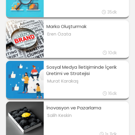
35dk
Marka Oluşturmak
Eren Özata
10dk
Sosyal Medya İletişiminde İçerik
Üretimi ve Stratejisi
Murat Karakaş
16dk
İnovasyon ve Pazarlama
Salih Keskin
1s 11dk