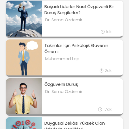
Başarılı Liderler Nasıl Özgüvenli Bir
Duruş Sergilerler?
Dr. Sema Özdemir
1dk
Takımlar İçin Psikolojik Güvenin
Önemi
Muhammed Lap
2dk
Özgüvenli Duruş
Dr. Sema Özdemir
17dk
Duygusal Zekâsı Yüksek Olan