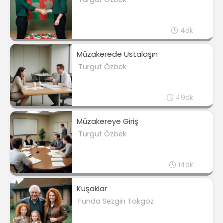
4dk
Müzakerede Ustalaşın
Turgut Özbek
49dk
Müzakereye Giriş
Turgut Özbek
14dk
Kuşaklar
Funda Sezgin Tokgöz