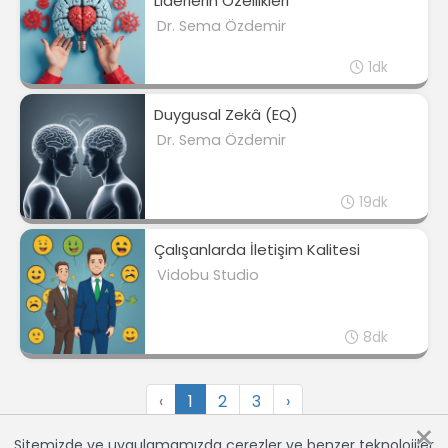
Liderlerin Özellikleri
Dr. Sema Özdemir
1dk
Duygusal Zekâ (EQ)
Dr. Sema Özdemir
19dk
Çalışanlarda İletişim Kalitesi
Vidobu Studio
8dk
‹
1
2
3
›
×
Sitemizde ve uygulamamızda çerezler ve benzer teknolojiler