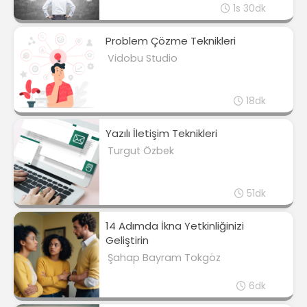
1s 30dk
Problem Çözme Teknikleri
Vidobu Studio
18dk
Yazılı İletişim Teknikleri
Turgut Özbek
51dk
14 Adımda İkna Yetkinliğinizi
Geliştirin
Şahap Bayram Tokgöz
6dk