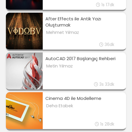
1s 17dk
After Effects ile Antik Yazı
Oluşturmak
Mehmet Yılmaz
36dk
AutoCAD 2017 Başlangıç Rehberi
Metin Yılmaz
3s 33dk
Cinema 4D ile Modelleme
Deha Etabek
1s 28dk