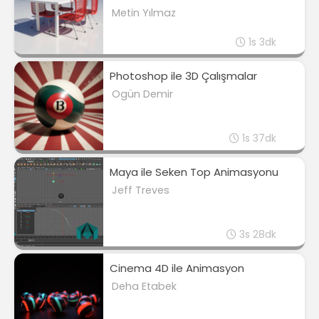
Metin Yılmaz
1s 3dk
Photoshop ile 3D Çalışmalar
Ogün Demir
1s 37dk
Maya ile Seken Top Animasyonu
Jeff Treves
3s 28dk
Cinema 4D ile Animasyon
Deha Etabek