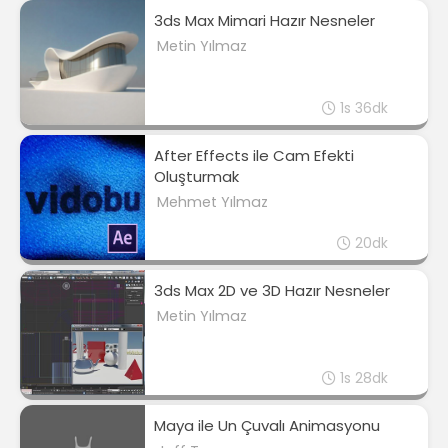
3ds Max Mimari Hazır Nesneler
Metin Yılmaz
1s 36dk
After Effects ile Cam Efekti
Oluşturmak
Mehmet Yılmaz
20dk
3ds Max 2D ve 3D Hazır Nesneler
Metin Yılmaz
1s 28dk
Maya ile Un Çuvalı Animasyonu