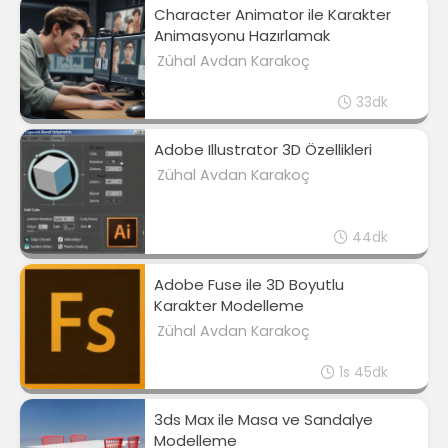
Character Animator ile Karakter
Animasyonu Hazırlamak
Zühal Avdan Karakoç
33dk
Adobe Illustrator 3D Özellikleri
Zühal Avdan Karakoç
44dk
Adobe Fuse ile 3D Boyutlu
Karakter Modelleme
Zühal Avdan Karakoç
1s 45dk
3ds Max ile Masa ve Sandalye
Modelleme