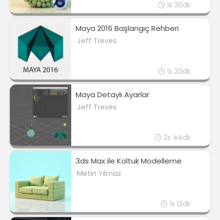
1s 30dk
Maya 2016 Başlangıç Rehberi
Jeff Treves
1s 20dk
Maya Detaylı Ayarlar
Jeff Treves
2s 44dk
3ds Max ile Koltuk Modelleme
Metin Yılmaz
1s 13dk